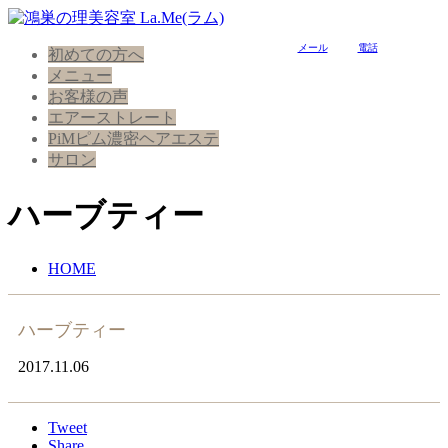
メール
電話
初めての方へ
メニュー
お客様の声
エアーストレート
PiMピム濃密ヘアエステ
サロン
ハーブティー
HOME
ハーブティー
2017.11.06
Tweet
Share